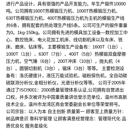
进行产品设计，具有很强的产品开发能力。年生产锻件10000
吨。公司拥有1600T热模锻压力机、1000T热模锻压力机、
630T热模锻压力机、400T热模锻压力机为主机的模锻生产线
共6条，拥有配套的热处理生产线5条。公司可生产的锻件重量
为0。1kg-150kg。公司拥有先进的模具加工设备—数控加工中
心、数控铣床、电火花加工机床、线切割机床以及车床、铣
床、磨床、钻床等。 主要模锻生产设备有：1600T（1台）、
1000T（1台）、630T（7台）、400T（5台）热模锻双盘摩擦
压力机，空气锤（6台），200T冲床（10台），抛丸机（4
台），圆钢切割机（3台），锯床（3台）等等。 主要检测设
备有：洛氏硬度计，液压万能试验机，磁粉探伤机，全自动碳
硫联测分析仪,金相分析仪，光谱分析仪等等。 公司于2005年
通过了ISO9001：2000质量管理体系认证,公司拥有自营进出
口权，并多次被评为中国重质量讲信誉示范单位，温州市高新
技术企业，温州市龙湾区商会常委副会长单位等荣誉称号。
公司宗旨：以人为本 自主创新 质量第一 顾客至上质量方针：
树品牌意识 靠科学管理 让顾客满意经营理念：管理现代化 品
质优良化 服务星级化